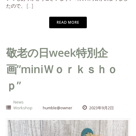
たので、 […]
READ MORE
敬老の日week特別企
画”miniＷｏｒｋｓｈｏ
ｐ”
News
Workshop
humble@owner
2023年9月2日