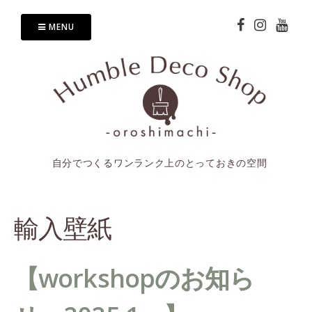
Skip
to
MENU
content
自分でつくるワンランク上のとっておきの空間
輸入壁紙
【workshopのお知ら