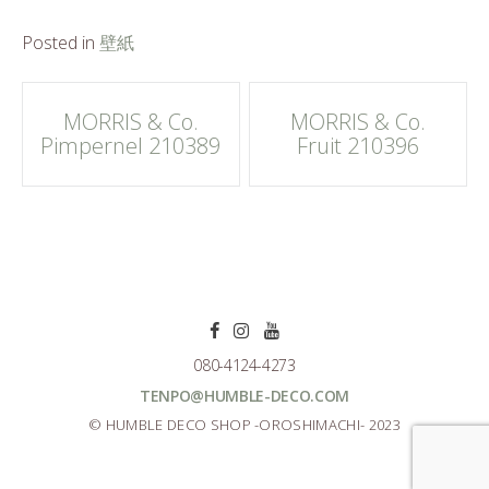
Posted in
壁紙
Post
MORRIS & Co.
MORRIS & Co.
Pimpernel 210389
Fruit 210396
navigation
080-4124-4273
TENPO@HUMBLE-DECO.COM
© HUMBLE DECO SHOP -OROSHIMACHI- 2023