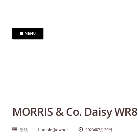
Skip
to
content
MENU
MORRIS & Co. Daisy WR8
壁紙
humble@owner
2023年7月29日