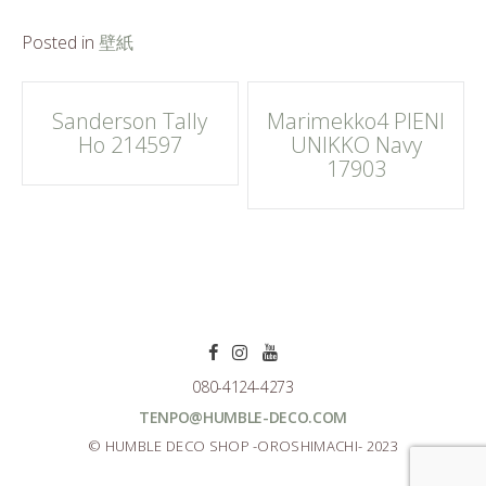
Posted in
壁紙
Post
Sanderson Tally
Marimekko4 PIENI
Ho 214597
UNIKKO Navy
navigation
17903
080-4124-4273
TENPO@HUMBLE-DECO.COM
© HUMBLE DECO SHOP -OROSHIMACHI- 2023